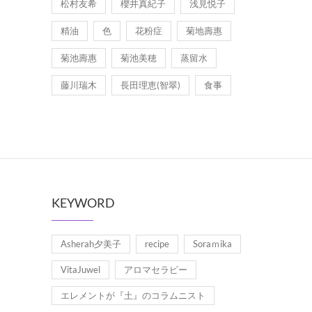
松村友希
櫻井真紀子
浅見悦子
精油
色
花粉症
菊地壽惠
菊池壽惠
菊池美穂
蒸留水
藤川瑞木
長田理恵(智翠)
食事
KEYWORD
Asherah夕美子
recipe
Soraｍika
VitaJuwel
アロマセラピー
エレメントが『土』のコラムニスト