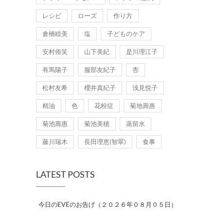
レシピ
ローズ
作り方
倉橋睦美
塩
子どものケア
安村侑笑
山下美紀
是川理江子
有馬陽子
服部友紀子
杏
松村友希
櫻井真紀子
浅見悦子
精油
色
花粉症
菊地壽惠
菊池壽惠
菊池美穂
蒸留水
藤川瑞木
長田理恵(智翠)
食事
LATEST POSTS
今日のEVEのお告げ（２０２６年０８月０５日）