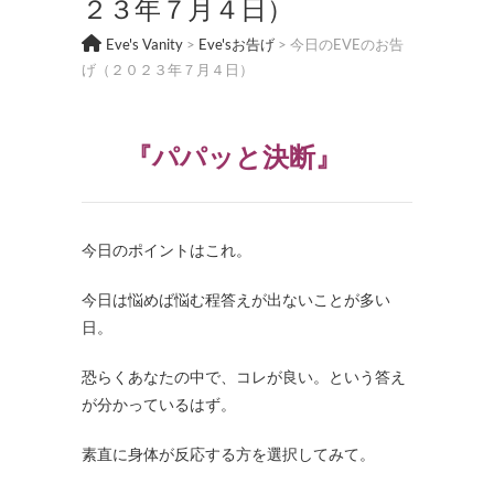
２３年７月４日）
Eve's Vanity
>
Eve'sお告げ
>
今日のEVEのお告
げ（２０２３年７月４日）
『パパッと決断』
今日のポイントはこれ。
今日は悩めば悩む程答えが出ないことが多い
日。
恐らくあなたの中で、コレが良い。という答え
が分かっているはず。
素直に身体が反応する方を選択してみて。