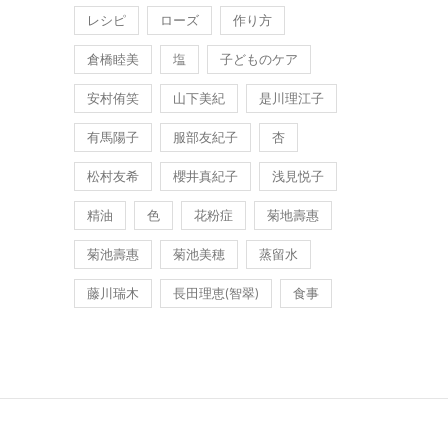
レシピ
ローズ
作り方
倉橋睦美
塩
子どものケア
安村侑笑
山下美紀
是川理江子
有馬陽子
服部友紀子
杏
松村友希
櫻井真紀子
浅見悦子
精油
色
花粉症
菊地壽惠
菊池壽惠
菊池美穂
蒸留水
藤川瑞木
長田理恵(智翠)
食事