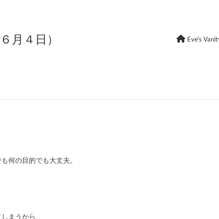
年６月４日）
Eve's Vanit
でも何の目的でも大丈夫。
てしまうから、