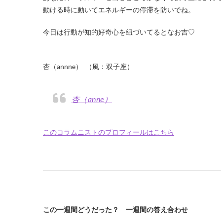
動ける時に動いてエネルギーの停滞を防いでね。
今日は行動が知的好奇心を紐づいてるとなお吉♡
・
杏（annne） （風：双子座）
杏（anne）
このコラムニストのプロフィールはこちら
この一週間どうだった？ 一週間の答え合わせ