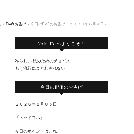
y
>
Eve'sお告げ
>
今日のEVEのお告げ（２０２３年６月４日）
VANITY へようこそ！
私らしい 私のためのチョイス
もう流行にまどわされない
今日のEVEのお告げ
２０２６年８月０５日
『ヘッドスパ』
今日のポイントはこれ。