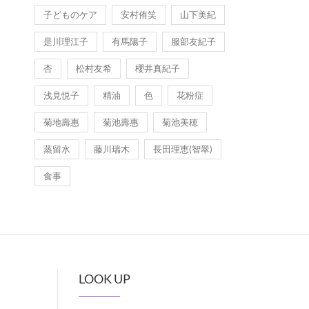
子どものケア
安村侑笑
山下美紀
是川理江子
有馬陽子
服部友紀子
杏
松村友希
櫻井真紀子
浅見悦子
精油
色
花粉症
菊地壽惠
菊池壽惠
菊池美穂
蒸留水
藤川瑞木
長田理恵(智翠)
食事
LOOK UP