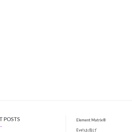
T POSTS
Element Matrix®
Eve'sお告げ