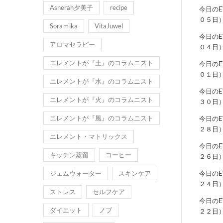
Asherah夕美子
recipe
今日の
０５日
Soraｍika
VitaJuwel
今日の
アロマセラピー
０４日
エレメントが『土』のコラムニスト
今日の
０１日
エレメントが『水』のコラムニスト
今日の
エレメントが『火』のコラムニスト
３０日
エレメントが『風』のコラムニスト
今日の
２８日
エレメント・マトリックス
今日の
キッチン蒸留
コーヒー
２６日
ジェムウォーター
スキンケア
今日の
２４日
ストレス
セルフケア
今日の
ダイエット
ノブ
２２日