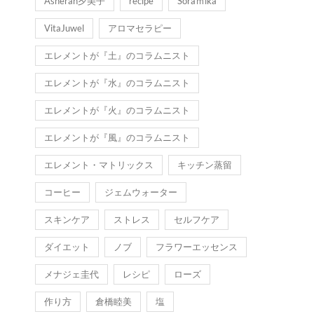
Asherah夕美子
recipe
Soraｍika
VitaJuwel
アロマセラピー
エレメントが『土』のコラムニスト
エレメントが『水』のコラムニスト
エレメントが『火』のコラムニスト
エレメントが『風』のコラムニスト
エレメント・マトリックス
キッチン蒸留
コーヒー
ジェムウォーター
スキンケア
ストレス
セルフケア
ダイエット
ノブ
フラワーエッセンス
メナジェ圭代
レシピ
ローズ
作り方
倉橋睦美
塩