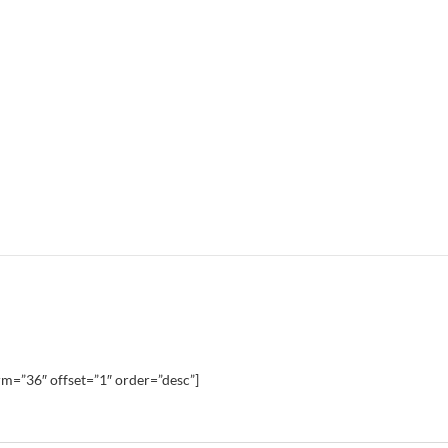
m=”36″ offset=”1″ order=”desc”]