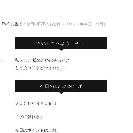
>
Eve'sお告げ
>
今日のEVEのお告げ（２０２２年４月１９日）
VANITY へようこそ！
私らしい 私のためのチョイス
もう流行にまどわされない
今日のEVEのお告げ
２０２６年８月０９日
『水に触れる』
今日のポイントはこれ。