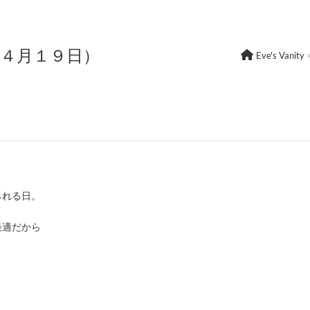
年４月１９日）
Eve's Vanity
られる日。
最適だから