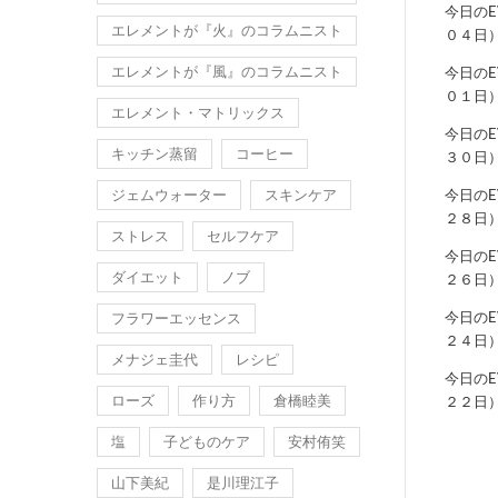
今日の
エレメントが『火』のコラムニスト
０４日
エレメントが『風』のコラムニスト
今日の
０１日
エレメント・マトリックス
今日の
キッチン蒸留
コーヒー
３０日
ジェムウォーター
スキンケア
今日の
２８日
ストレス
セルフケア
今日の
ダイエット
ノブ
２６日
今日の
フラワーエッセンス
２４日
メナジェ圭代
レシピ
今日の
ローズ
作り方
倉橋睦美
２２日
塩
子どものケア
安村侑笑
山下美紀
是川理江子