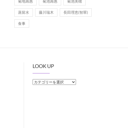
菊地壽惠
菊池壽惠
菊池美穂
蒸留水
藤川瑞木
長田理恵(智翠)
食事
LOOK UP
LOOK
UP