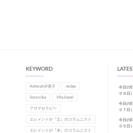
KEYWORD
LATES
Asherah夕美子
recipe
今日の
０９日
Soraｍika
VitaJuwel
今日の
アロマセラピー
０７日
エレメントが『土』のコラムニスト
今日の
０５日
エレメントが『水』のコラムニスト