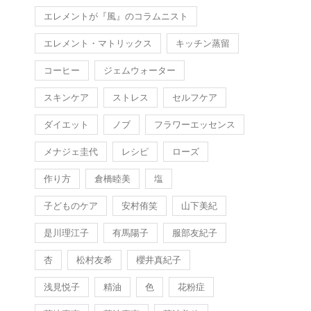
エレメントが『風』のコラムニスト
エレメント・マトリックス
キッチン蒸留
コーヒー
ジェムウォーター
スキンケア
ストレス
セルフケア
ダイエット
ノブ
フラワーエッセンス
メナジェ圭代
レシピ
ローズ
作り方
倉橋睦美
塩
子どものケア
安村侑笑
山下美紀
是川理江子
有馬陽子
服部友紀子
杏
松村友希
櫻井真紀子
浅見悦子
精油
色
花粉症