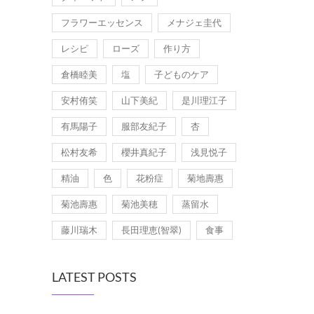
フラワーエッセンス
メナジェ圭代
レシピ
ローズ
作り方
倉橋睦美
塩
子どものケア
安村侑笑
山下美紀
是川理江子
有馬陽子
服部友紀子
杏
松村友希
櫻井真紀子
浅見悦子
精油
色
花粉症
菊地壽惠
菊池壽惠
菊池美穂
蒸留水
藤川瑞木
長田理恵(智翠)
食事
LATEST POSTS