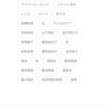
フラワーエッセンス
メナジェ圭代
レシピ
ローズ
作り方
倉橋睦美
塩
子どものケア
安村侑笑
山下美紀
是川理江子
有馬陽子
服部友紀子
杏
松村友希
櫻井真紀子
浅見悦子
精油
色
花粉症
菊地壽惠
菊池壽惠
菊池美穂
蒸留水
藤川瑞木
長田理恵(智翠)
食事