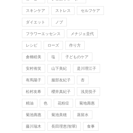
スキンケア
ストレス
セルフケア
ダイエット
ノブ
フラワーエッセンス
メナジェ圭代
レシピ
ローズ
作り方
倉橋睦美
塩
子どものケア
安村侑笑
山下美紀
是川理江子
有馬陽子
服部友紀子
杏
松村友希
櫻井真紀子
浅見悦子
精油
色
花粉症
菊地壽惠
菊池壽惠
菊池美穂
蒸留水
藤川瑞木
長田理恵(智翠)
食事