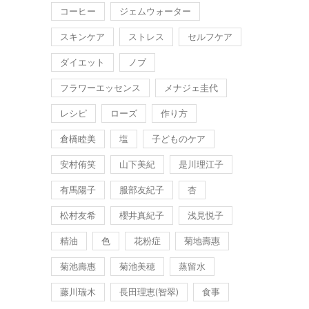
コーヒー
ジェムウォーター
スキンケア
ストレス
セルフケア
ダイエット
ノブ
フラワーエッセンス
メナジェ圭代
レシピ
ローズ
作り方
倉橋睦美
塩
子どものケア
安村侑笑
山下美紀
是川理江子
有馬陽子
服部友紀子
杏
松村友希
櫻井真紀子
浅見悦子
精油
色
花粉症
菊地壽惠
菊池壽惠
菊池美穂
蒸留水
藤川瑞木
長田理恵(智翠)
食事