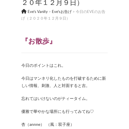
２０年１２月９日）
Eve's Vanity
>
Eve'sお告げ
>
今日のEVEのお告
げ（２０２０年１２月９日）
『お散歩』
今日のポイントはこれ。
今日はマンネリ化したものを打破するために新
しい情報、刺激、人と対面すると吉。
忘れてはいけないのがティータイム。
優雅で華やかな場所にも行ってみてね
♡
杏（annne） （風：双子座）