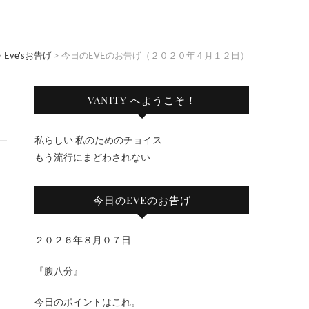
>
Eve'sお告げ
>
今日のEVEのお告げ（２０２０年４月１２日）
VANITY へようこそ！
私らしい 私のためのチョイス
もう流行にまどわされない
今日のEVEのお告げ
２０２６年８月０７日
『腹八分』
今日のポイントはこれ。