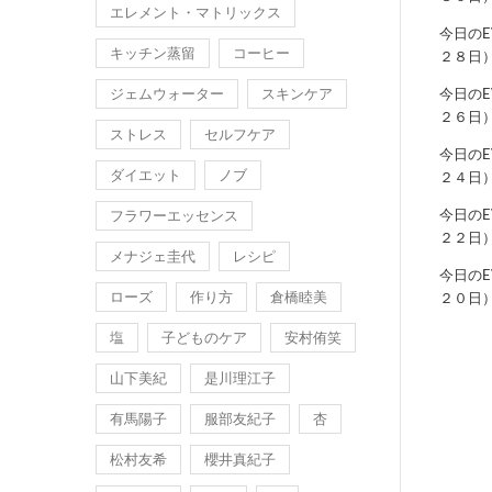
エレメント・マトリックス
今日の
キッチン蒸留
コーヒー
２８日
ジェムウォーター
スキンケア
今日の
２６日
ストレス
セルフケア
今日の
ダイエット
ノブ
２４日
今日の
フラワーエッセンス
２２日
メナジェ圭代
レシピ
今日の
ローズ
作り方
倉橋睦美
２０日
塩
子どものケア
安村侑笑
山下美紀
是川理江子
有馬陽子
服部友紀子
杏
松村友希
櫻井真紀子