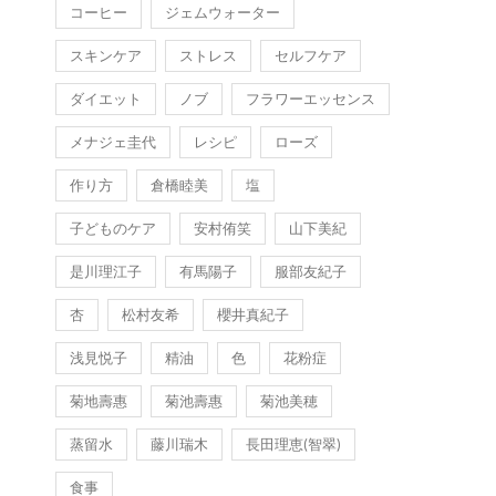
コーヒー
ジェムウォーター
スキンケア
ストレス
セルフケア
ダイエット
ノブ
フラワーエッセンス
メナジェ圭代
レシピ
ローズ
作り方
倉橋睦美
塩
子どものケア
安村侑笑
山下美紀
是川理江子
有馬陽子
服部友紀子
杏
松村友希
櫻井真紀子
浅見悦子
精油
色
花粉症
菊地壽惠
菊池壽惠
菊池美穂
蒸留水
藤川瑞木
長田理恵(智翠)
食事