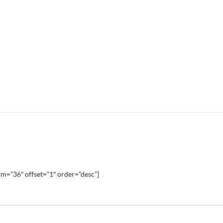
m=”36″ offset=”1″ order=”desc”]