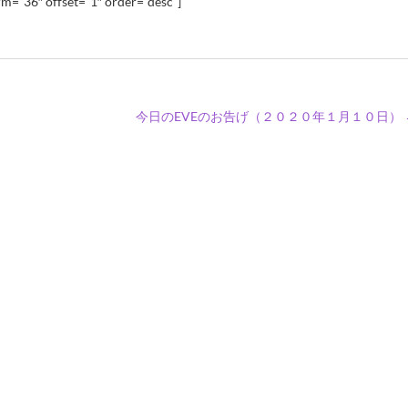
m=”36″ offset=”1″ order=”desc”]
今日のEVEのお告げ（２０２０年１月１０日）