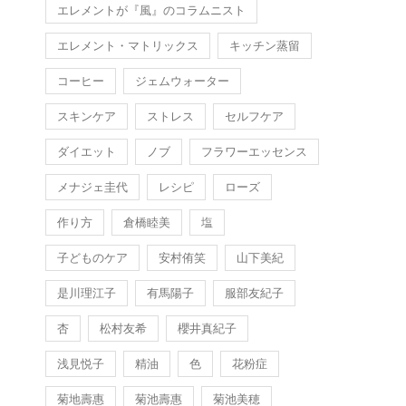
エレメントが『風』のコラムニスト
エレメント・マトリックス
キッチン蒸留
コーヒー
ジェムウォーター
スキンケア
ストレス
セルフケア
ダイエット
ノブ
フラワーエッセンス
メナジェ圭代
レシピ
ローズ
作り方
倉橋睦美
塩
子どものケア
安村侑笑
山下美紀
是川理江子
有馬陽子
服部友紀子
杏
松村友希
櫻井真紀子
浅見悦子
精油
色
花粉症
菊地壽惠
菊池壽惠
菊池美穂