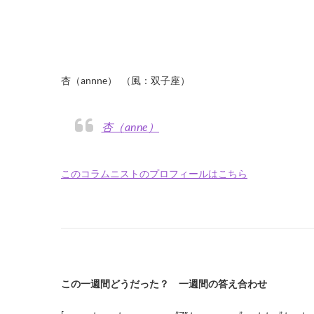
・
・
・
・
杏（annne） （風：双子座）
杏（anne）
このコラムニストのプロフィールはこちら
この一週間どうだった？ 一週間の答え合わせ