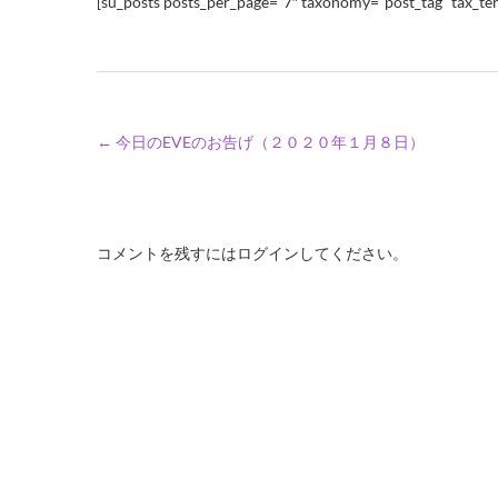
[su_posts posts_per_page=”7″ taxonomy=”post_tag” tax_ter
←
今日のEVEのお告げ（２０２０年１月８日）
コメントを残すにはログインしてください。