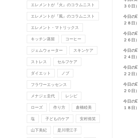
エレメントが『火』のコラムニスト
３０日
エレメントが『風』のコラムニスト
今日の
２８日
エレメント・マトリックス
今日の
キッチン蒸留
コーヒー
２６日
ジェムウォーター
スキンケア
今日の
２４日
ストレス
セルフケア
今日の
ダイエット
ノブ
２２日
今日の
フラワーエッセンス
２０日
メナジェ圭代
レシピ
今日の
ローズ
作り方
倉橋睦美
１８日
塩
子どものケア
安村侑笑
山下美紀
是川理江子