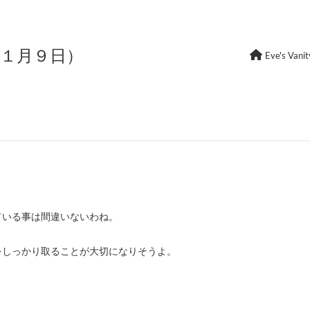
年１月９日）
Eve's Vanit
ている事は間違いないわね。
をしっかり取ることが大切になりそうよ。