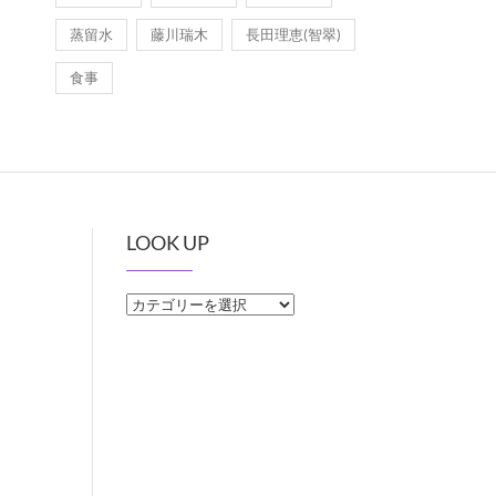
蒸留水
藤川瑞木
長田理恵(智翠)
食事
LOOK UP
LOOK
UP