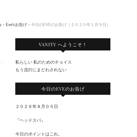
y
>
Eve'sお告げ
>
今日のEVEのお告げ（２０２０年１月９日）
VANITY へようこそ！
私らしい 私のためのチョイス
もう流行にまどわされない
今日のEVEのお告げ
２０２６年８月０５日
『ヘッドスパ』
今日のポイントはこれ。