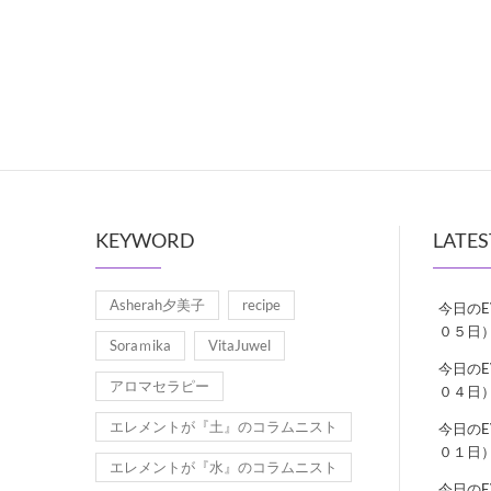
KEYWORD
LATES
Asherah夕美子
recipe
今日の
０５日
Soraｍika
VitaJuwel
今日の
アロマセラピー
０４日
エレメントが『土』のコラムニスト
今日の
０１日
エレメントが『水』のコラムニスト
今日の