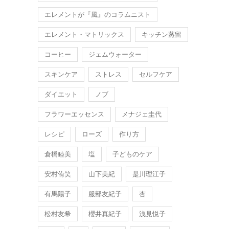
エレメントが『風』のコラムニスト
エレメント・マトリックス
キッチン蒸留
コーヒー
ジェムウォーター
スキンケア
ストレス
セルフケア
ダイエット
ノブ
フラワーエッセンス
メナジェ圭代
レシピ
ローズ
作り方
倉橋睦美
塩
子どものケア
安村侑笑
山下美紀
是川理江子
有馬陽子
服部友紀子
杏
松村友希
櫻井真紀子
浅見悦子