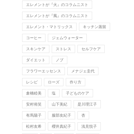
エレメントが『火』のコラムニスト
エレメントが『風』のコラムニスト
エレメント・マトリックス
キッチン蒸留
コーヒー
ジェムウォーター
スキンケア
ストレス
セルフケア
ダイエット
ノブ
フラワーエッセンス
メナジェ圭代
レシピ
ローズ
作り方
倉橋睦美
塩
子どものケア
安村侑笑
山下美紀
是川理江子
有馬陽子
服部友紀子
杏
松村友希
櫻井真紀子
浅見悦子