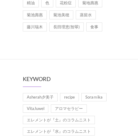
精油
色
花粉症
菊地壽惠
菊池壽惠
菊池美穂
蒸留水
藤川瑞木
長田理恵(智翠)
食事
KEYWORD
Asherah夕美子
recipe
Soraｍika
VitaJuwel
アロマセラピー
エレメントが『土』のコラムニスト
エレメントが『水』のコラムニスト