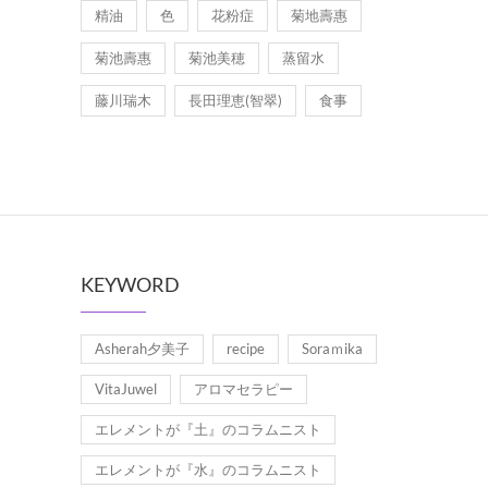
精油
色
花粉症
菊地壽惠
菊池壽惠
菊池美穂
蒸留水
藤川瑞木
長田理恵(智翠)
食事
KEYWORD
Asherah夕美子
recipe
Soraｍika
VitaJuwel
アロマセラピー
エレメントが『土』のコラムニスト
エレメントが『水』のコラムニスト