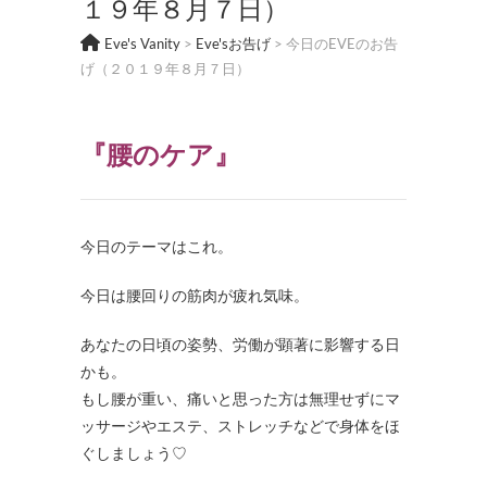
１９年８月７日）
Eve's Vanity
>
Eve'sお告げ
>
今日のEVEのお告
げ（２０１９年８月７日）
『腰のケア』
今日のテーマはこれ。
今日は腰回りの筋肉が疲れ気味。
あなたの日頃の姿勢、労働が顕著に影響する日
かも。
もし腰が重い、痛いと思った方は無理せずにマ
ッサージやエステ、ストレッチなどで身体をほ
ぐしましょう♡