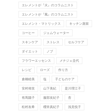
エレメントが『火』のコラムニスト
エレメントが『風』のコラムニスト
エレメント・マトリックス
キッチン蒸留
コーヒー
ジェムウォーター
スキンケア
ストレス
セルフケア
ダイエット
ノブ
フラワーエッセンス
メナジェ圭代
レシピ
ローズ
作り方
倉橋睦美
塩
子どものケア
安村侑笑
山下美紀
是川理江子
有馬陽子
服部友紀子
杏
松村友希
櫻井真紀子
浅見悦子