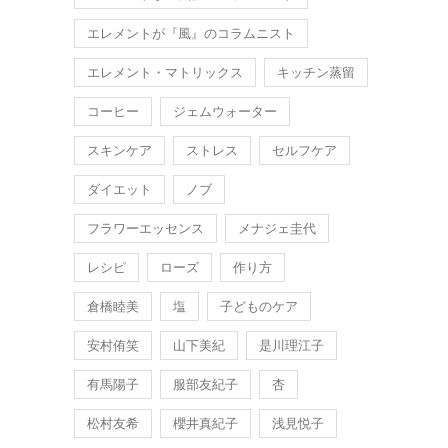
エレメントが『風』のコラムニスト
エレメント・マトリックス
キッチン蒸留
コーヒー
ジェムウォーター
スキンケア
ストレス
セルフケア
ダイエット
ノブ
フラワーエッセンス
メナジェ圭代
レシピ
ローズ
作り方
倉橋睦美
塩
子どものケア
安村侑笑
山下美紀
是川理江子
有馬陽子
服部友紀子
杏
松村友希
櫻井真紀子
浅見悦子