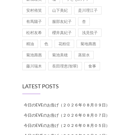
安村侑笑
山下美紀
是川理江子
有馬陽子
服部友紀子
杏
松村友希
櫻井真紀子
浅見悦子
精油
色
花粉症
菊地壽惠
菊池壽惠
菊池美穂
蒸留水
藤川瑞木
長田理恵(智翠)
食事
LATEST POSTS
今日のEVEのお告げ（２０２６年０８月０９日）
今日のEVEのお告げ（２０２６年０８月０７日）
今日のEVEのお告げ（２０２６年０８月０５日）