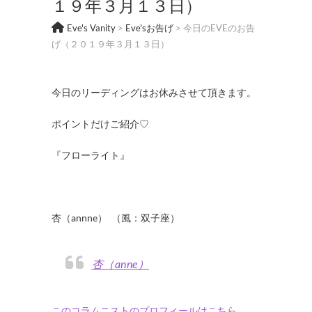
１９年３月１３日）
Eve's Vanity
>
Eve'sお告げ
>
今日のEVEのお告
げ（２０１９年３月１３日）
今日のリーディングはお休みさせて頂きます。
ポイントだけご紹介♡
『フローライト』
杏（annne） （風：双子座）
杏（anne）
このコラムニストのプロフィールはこちら