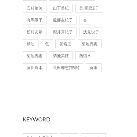
安村侑笑
山下美紀
是川理江子
有馬陽子
服部友紀子
杏
松村友希
櫻井真紀子
浅見悦子
精油
色
花粉症
菊地壽惠
菊池壽惠
菊池美穂
蒸留水
藤川瑞木
長田理恵(智翠)
食事
KEYWORD