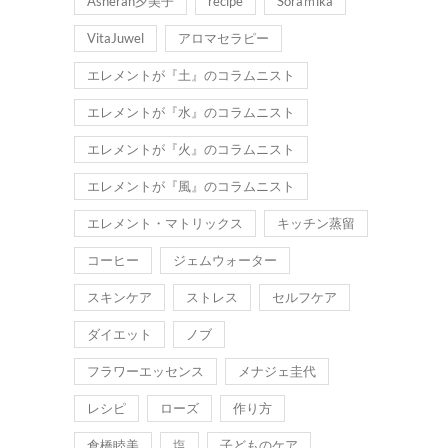
Asherah夕美子
recipe
Soraｍika
VitaJuwel
アロマセラピー
エレメントが『土』のコラムニスト
エレメントが『水』のコラムニスト
エレメントが『火』のコラムニスト
エレメントが『風』のコラムニスト
エレメント・マトリックス
キッチン蒸留
コーヒー
ジェムウォーター
スキンケア
ストレス
セルフケア
ダイエット
ノブ
フラワーエッセンス
メナジェ圭代
レシピ
ローズ
作り方
倉橋睦美
塩
子どものケア