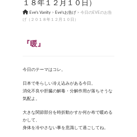
１８年１２月１０日）
Eve's Vanity
>
Eve'sお告げ
>
今日のEVEのお告
げ（２０１８年１２月１０日）
『暖』
今日のテーマはコレ。
日本で冬らしい冷え込みがある今日。
消化不良や肝臓の解毒・分解作用が落ちそうな
気配よ。
大きな関節部分を時折動かすか何か布で暖める
かして、
身体を冷やさない事を意識して過ごしてね。