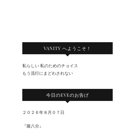
VANITY へようこそ！
私らしい 私のためのチョイス
もう流行にまどわされない
今日のEVEのお告げ
２０２６年８月０７日
『腹八分』