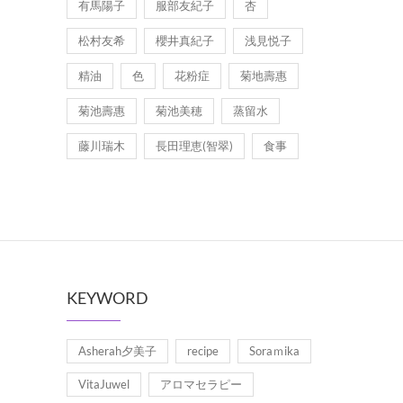
有馬陽子
服部友紀子
杏
松村友希
櫻井真紀子
浅見悦子
精油
色
花粉症
菊地壽惠
菊池壽惠
菊池美穂
蒸留水
藤川瑞木
長田理恵(智翠)
食事
KEYWORD
Asherah夕美子
recipe
Soraｍika
VitaJuwel
アロマセラピー