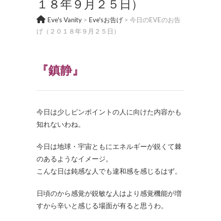
１８年９月２５日）
Eve's Vanity
>
Eve'sお告げ
>
今日のEVEのお告
げ（２０１８年９月２５日）
『鎮静』
今日は少しピンポイントの人に向けた内容かも
知れないわね。
今日は地球・宇宙ともにエネルギーが鋭くて棘
のあるようなイメージ。
こんな日は鈍感な人でも違和感を感じるはず。
日頃のから感覚が鋭敏な人はより感覚機能が増
すから辛いと感じる場面が有ると思うわ。