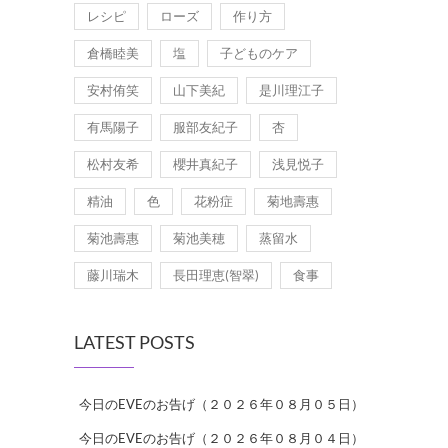
レシピ
ローズ
作り方
倉橋睦美
塩
子どものケア
安村侑笑
山下美紀
是川理江子
有馬陽子
服部友紀子
杏
松村友希
櫻井真紀子
浅見悦子
精油
色
花粉症
菊地壽惠
菊池壽惠
菊池美穂
蒸留水
藤川瑞木
長田理恵(智翠)
食事
LATEST POSTS
今日のEVEのお告げ（２０２６年０８月０５日）
今日のEVEのお告げ（２０２６年０８月０４日）