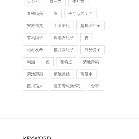
レシピ
ローズ
作り方
倉橋睦美
塩
子どものケア
安村侑笑
山下美紀
是川理江子
有馬陽子
服部友紀子
杏
松村友希
櫻井真紀子
浅見悦子
精油
色
花粉症
菊地壽惠
菊池壽惠
菊池美穂
蒸留水
藤川瑞木
長田理恵(智翠)
食事
KEYWORD