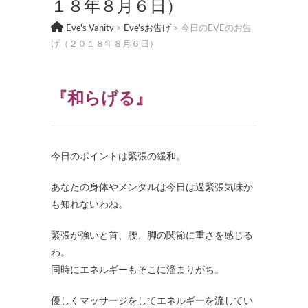
１８年８月６日）
Eve's Vanity
>
Eve'sお告げ
>
今日のEVEのお告
げ（２０１８年８月６日）
『和らげる』
今日のポイントは緊張の緩和。
あなたの身体やメンタルは今日は過緊張気味か
も知れないわね。
緊張が強いと首、腰、脚の関節に重さを感じる
わ。
同時にエネルギーもそこに溜まりがち。
優しくマッサージをしてエネルギーを流してい