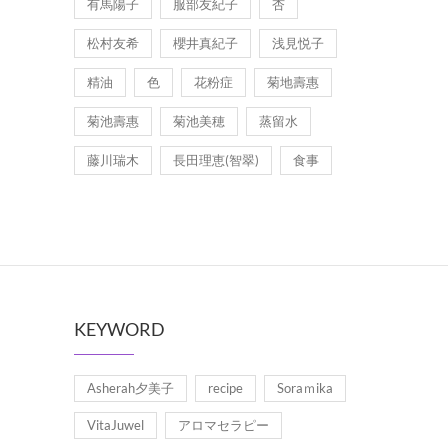
有馬陽子
服部友紀子
杏
松村友希
櫻井真紀子
浅見悦子
精油
色
花粉症
菊地壽惠
菊池壽惠
菊池美穂
蒸留水
藤川瑞木
長田理恵(智翠)
食事
KEYWORD
Asherah夕美子
recipe
Soraｍika
VitaJuwel
アロマセラピー