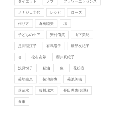
ダイエット
ノブ
フラワーエッセンス
メナジェ圭代
レシピ
ローズ
作り方
倉橋睦美
塩
子どものケア
安村侑笑
山下美紀
是川理江子
有馬陽子
服部友紀子
杏
松村友希
櫻井真紀子
浅見悦子
精油
色
花粉症
菊地壽惠
菊池壽惠
菊池美穂
蒸留水
藤川瑞木
長田理恵(智翠)
食事