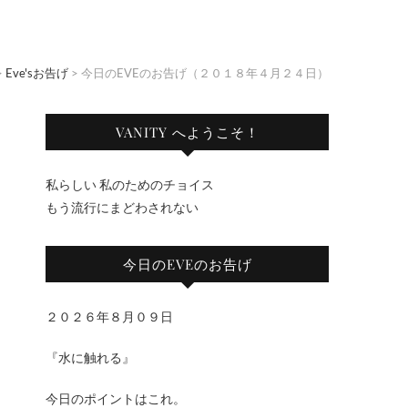
>
Eve'sお告げ
>
今日のEVEのお告げ（２０１８年４月２４日）
VANITY へようこそ！
私らしい 私のためのチョイス
もう流行にまどわされない
今日のEVEのお告げ
２０２６年８月０９日
『水に触れる』
今日のポイントはこれ。