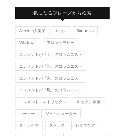
気になるフレーズから検索
Asherah夕美子
recipe
Soraｍika
VitaJuwel
アロマセラピー
エレメントが『土』のコラムニスト
エレメントが『水』のコラムニスト
エレメントが『火』のコラムニスト
エレメントが『風』のコラムニスト
エレメント・マトリックス
キッチン蒸留
コーヒー
ジェムウォーター
スキンケア
ストレス
セルフケア