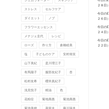
ジェムウォーター
スキンケア
今日の
２８日
ストレス
セルフケア
今日の
ダイエット
ノブ
２６日
今日の
フラワーエッセンス
２４日
メナジェ圭代
レシピ
今日の
ローズ
作り方
倉橋睦美
２２日
塩
子どものケア
安村侑笑
山下美紀
是川理江子
有馬陽子
服部友紀子
杏
松村友希
櫻井真紀子
浅見悦子
精油
色
花粉症
菊地壽惠
菊池壽惠
菊池美穂
蒸留水
藤川瑞木