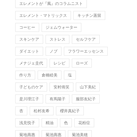
エレメントが『風』のコラムニスト
エレメント・マトリックス
キッチン蒸留
コーヒー
ジェムウォーター
スキンケア
ストレス
セルフケア
ダイエット
ノブ
フラワーエッセンス
メナジェ圭代
レシピ
ローズ
作り方
倉橋睦美
塩
子どものケア
安村侑笑
山下美紀
是川理江子
有馬陽子
服部友紀子
杏
松村友希
櫻井真紀子
浅見悦子
精油
色
花粉症
菊地壽惠
菊池壽惠
菊池美穂