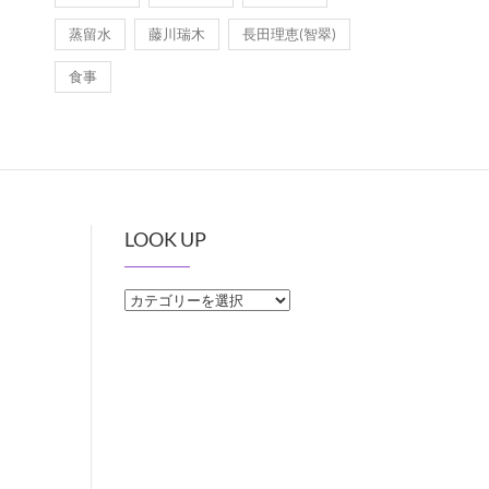
蒸留水
藤川瑞木
長田理恵(智翠)
食事
LOOK UP
LOOK
UP