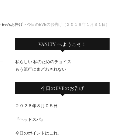
>
Eve'sお告げ
>
今日のEVEのお告げ（２０１８年１月３１日）
VANITY へようこそ！
私らしい 私のためのチョイス
もう流行にまどわされない
今日のEVEのお告げ
２０２６年８月０５日
『ヘッドスパ』
今日のポイントはこれ。