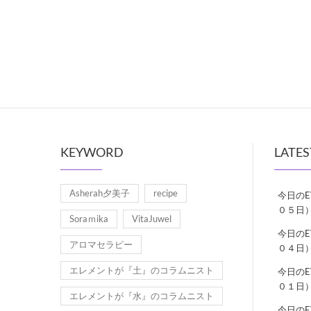
KEYWORD
LATES
Asherah夕美子
recipe
今日の
０５日
Soraｍika
VitaJuwel
今日の
アロマセラピー
０４日
エレメントが『土』のコラムニスト
今日の
０１日
エレメントが『水』のコラムニスト
今日の