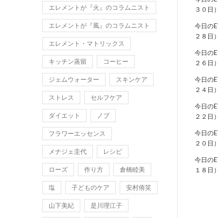
エレメントが『火』のコラムニスト
３０日
エレメントが『風』のコラムニスト
今日の
２８日
エレメント・マトリックス
今日の
キッチン蒸留
コーヒー
２６日
ジェムウォーター
スキンケア
今日の
２４日
ストレス
セルフケア
今日の
ダイエット
ノブ
２２日
今日の
フラワーエッセンス
２０日
メナジェ圭代
レシピ
今日の
ローズ
作り方
倉橋睦美
１８日
塩
子どものケア
安村侑笑
山下美紀
是川理江子