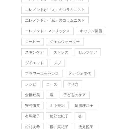
エレメントが『火』のコラムニスト
エレメントが『風』のコラムニスト
エレメント・マトリックス
キッチン蒸留
コーヒー
ジェムウォーター
スキンケア
ストレス
セルフケア
ダイエット
ノブ
フラワーエッセンス
メナジェ圭代
レシピ
ローズ
作り方
倉橋睦美
塩
子どものケア
安村侑笑
山下美紀
是川理江子
有馬陽子
服部友紀子
杏
松村友希
櫻井真紀子
浅見悦子