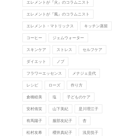
エレメントが『火』のコラムニスト
エレメントが『風』のコラムニスト
エレメント・マトリックス
キッチン蒸留
コーヒー
ジェムウォーター
スキンケア
ストレス
セルフケア
ダイエット
ノブ
フラワーエッセンス
メナジェ圭代
レシピ
ローズ
作り方
倉橋睦美
塩
子どものケア
安村侑笑
山下美紀
是川理江子
有馬陽子
服部友紀子
杏
松村友希
櫻井真紀子
浅見悦子