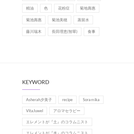
精油
色
花粉症
菊地壽惠
菊池壽惠
菊池美穂
蒸留水
藤川瑞木
長田理恵(智翠)
食事
KEYWORD
Asherah夕美子
recipe
Soraｍika
VitaJuwel
アロマセラピー
エレメントが『土』のコラムニスト
エレメントが『水』のコラムニスト