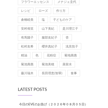
フラワーエッセンス
メナジェ圭代
レシピ
ローズ
作り方
倉橋睦美
塩
子どものケア
安村侑笑
山下美紀
是川理江子
有馬陽子
服部友紀子
杏
松村友希
櫻井真紀子
浅見悦子
精油
色
花粉症
菊地壽惠
菊池壽惠
菊池美穂
蒸留水
藤川瑞木
長田理恵(智翠)
食事
LATEST POSTS
今日のEVEのお告げ（２０２６年０８月０５日）