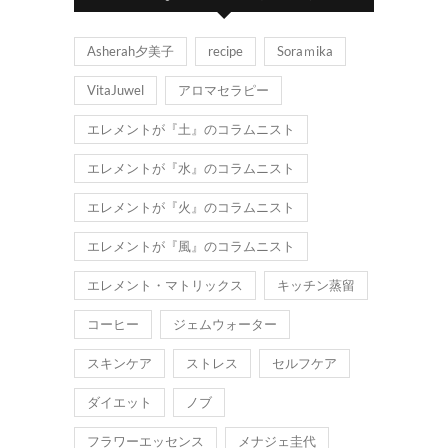
Asherah夕美子
recipe
Soraｍika
VitaJuwel
アロマセラピー
エレメントが『土』のコラムニスト
エレメントが『水』のコラムニスト
エレメントが『火』のコラムニスト
エレメントが『風』のコラムニスト
エレメント・マトリックス
キッチン蒸留
コーヒー
ジェムウォーター
スキンケア
ストレス
セルフケア
ダイエット
ノブ
フラワーエッセンス
メナジェ圭代