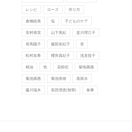
レシピ
ローズ
作り方
倉橋睦美
塩
子どものケア
安村侑笑
山下美紀
是川理江子
有馬陽子
服部友紀子
杏
松村友希
櫻井真紀子
浅見悦子
精油
色
花粉症
菊地壽惠
菊池壽惠
菊池美穂
蒸留水
藤川瑞木
長田理恵(智翠)
食事