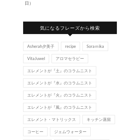
日）
気になるフレーズから検索
Asherah夕美子
recipe
Soraｍika
VitaJuwel
アロマセラピー
エレメントが『土』のコラムニスト
エレメントが『水』のコラムニスト
エレメントが『火』のコラムニスト
エレメントが『風』のコラムニスト
エレメント・マトリックス
キッチン蒸留
コーヒー
ジェムウォーター