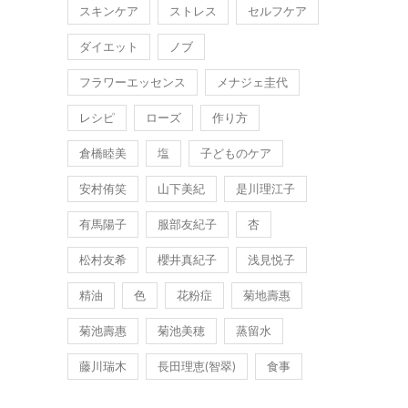
スキンケア
ストレス
セルフケア
ダイエット
ノブ
フラワーエッセンス
メナジェ圭代
レシピ
ローズ
作り方
倉橋睦美
塩
子どものケア
安村侑笑
山下美紀
是川理江子
有馬陽子
服部友紀子
杏
松村友希
櫻井真紀子
浅見悦子
精油
色
花粉症
菊地壽惠
菊池壽惠
菊池美穂
蒸留水
藤川瑞木
長田理恵(智翠)
食事