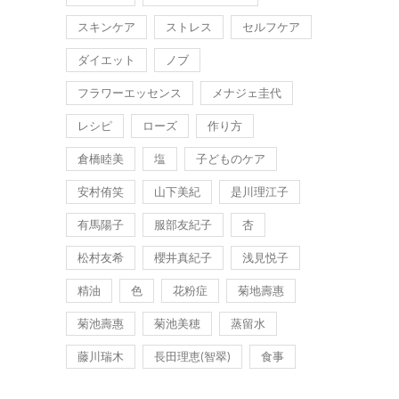
スキンケア
ストレス
セルフケア
ダイエット
ノブ
フラワーエッセンス
メナジェ圭代
レシピ
ローズ
作り方
倉橋睦美
塩
子どものケア
安村侑笑
山下美紀
是川理江子
有馬陽子
服部友紀子
杏
松村友希
櫻井真紀子
浅見悦子
精油
色
花粉症
菊地壽惠
菊池壽惠
菊池美穂
蒸留水
藤川瑞木
長田理恵(智翠)
食事