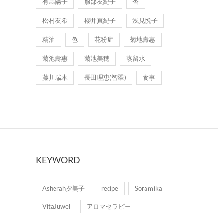
有馬陽子
服部友紀子
杏
松村友希
櫻井真紀子
浅見悦子
精油
色
花粉症
菊地壽惠
菊池壽惠
菊池美穂
蒸留水
藤川瑞木
長田理恵(智翠)
食事
KEYWORD
Asherah夕美子
recipe
Soraｍika
VitaJuwel
アロマセラピー