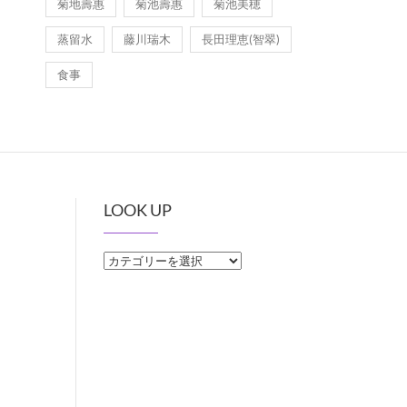
菊地壽惠
菊池壽惠
菊池美穂
蒸留水
藤川瑞木
長田理恵(智翠)
食事
LOOK UP
LOOK
UP