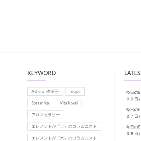
KEYWORD
LATES
Asherah夕美子
recipe
今日の
０９日
Soraｍika
VitaJuwel
今日の
アロマセラピー
０７日
エレメントが『土』のコラムニスト
今日の
０５日
エレメントが『水』のコラムニスト