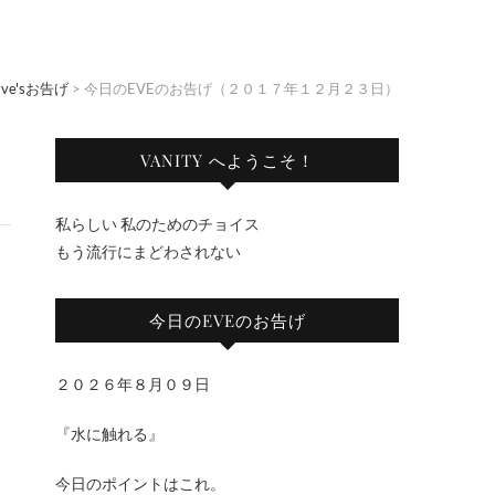
Eve'sお告げ
>
今日のEVEのお告げ（２０１７年１２月２３日）
VANITY へようこそ！
私らしい 私のためのチョイス
もう流行にまどわされない
今日のEVEのお告げ
２０２６年８月０９日
『水に触れる』
今日のポイントはこれ。