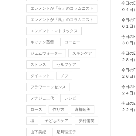
今日の
エレメントが『火』のコラムニスト
０４日
エレメントが『風』のコラムニスト
今日の
０１日
エレメント・マトリックス
今日の
キッチン蒸留
コーヒー
３０日
ジェムウォーター
スキンケア
今日の
２８日
ストレス
セルフケア
今日の
ダイエット
ノブ
２６日
今日の
フラワーエッセンス
２４日
メナジェ圭代
レシピ
今日の
ローズ
作り方
倉橋睦美
２２日
塩
子どものケア
安村侑笑
山下美紀
是川理江子