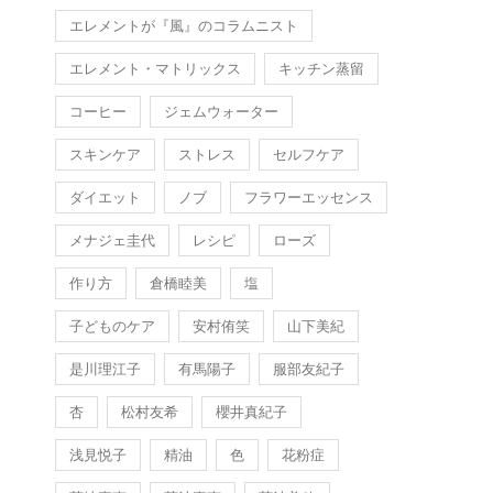
エレメントが『風』のコラムニスト
エレメント・マトリックス
キッチン蒸留
コーヒー
ジェムウォーター
スキンケア
ストレス
セルフケア
ダイエット
ノブ
フラワーエッセンス
メナジェ圭代
レシピ
ローズ
作り方
倉橋睦美
塩
子どものケア
安村侑笑
山下美紀
是川理江子
有馬陽子
服部友紀子
杏
松村友希
櫻井真紀子
浅見悦子
精油
色
花粉症