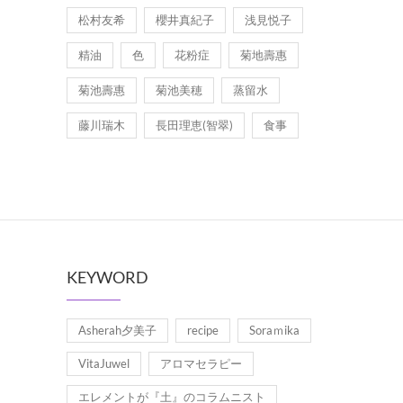
松村友希
櫻井真紀子
浅見悦子
精油
色
花粉症
菊地壽惠
菊池壽惠
菊池美穂
蒸留水
藤川瑞木
長田理恵(智翠)
食事
KEYWORD
Asherah夕美子
recipe
Soraｍika
VitaJuwel
アロマセラピー
エレメントが『土』のコラムニスト