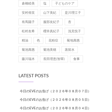
倉橋睦美
塩
子どものケア
安村侑笑
山下美紀
是川理江子
有馬陽子
服部友紀子
杏
松村友希
櫻井真紀子
浅見悦子
精油
色
花粉症
菊地壽惠
菊池壽惠
菊池美穂
蒸留水
藤川瑞木
長田理恵(智翠)
食事
LATEST POSTS
今日のEVEのお告げ（２０２６年０８月０７日）
今日のEVEのお告げ（２０２６年０８月０５日）
今日のEVEのお告げ（２０２６年０８月０４日）