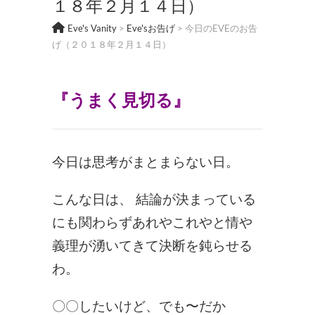
１８年２月１４日）
Eve's Vanity
>
Eve'sお告げ
>
今日のEVEのお告
げ（２０１８年２月１４日）
『うまく見切る
』
今日は思考がまとまらない日。
こんな日は、 結論が決まっている
にも関わらずあれやこれやと情や
義理が湧いてきて決断を鈍らせる
わ。
〇〇したいけど、でも〜だか