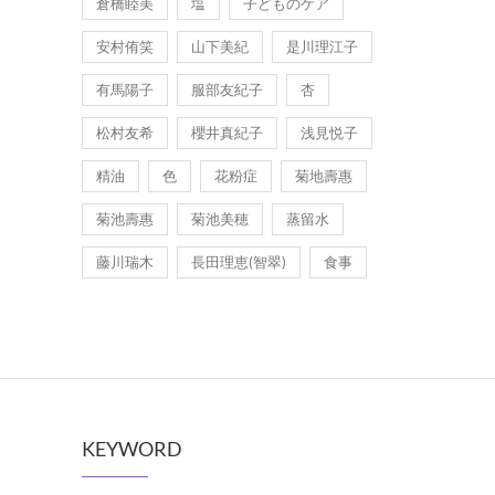
倉橋睦美
塩
子どものケア
安村侑笑
山下美紀
是川理江子
有馬陽子
服部友紀子
杏
松村友希
櫻井真紀子
浅見悦子
精油
色
花粉症
菊地壽惠
菊池壽惠
菊池美穂
蒸留水
藤川瑞木
長田理恵(智翠)
食事
KEYWORD