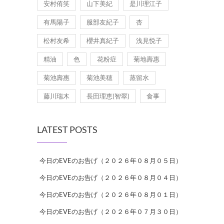
安村侑笑
山下美紀
是川理江子
有馬陽子
服部友紀子
杏
松村友希
櫻井真紀子
浅見悦子
精油
色
花粉症
菊地壽惠
菊池壽惠
菊池美穂
蒸留水
藤川瑞木
長田理恵(智翠)
食事
LATEST POSTS
今日のEVEのお告げ（２０２６年０８月０５日）
今日のEVEのお告げ（２０２６年０８月０４日）
今日のEVEのお告げ（２０２６年０８月０１日）
今日のEVEのお告げ（２０２６年０７月３０日）