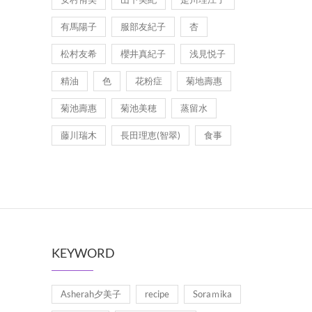
有馬陽子
服部友紀子
杏
松村友希
櫻井真紀子
浅見悦子
精油
色
花粉症
菊地壽惠
菊池壽惠
菊池美穂
蒸留水
藤川瑞木
長田理恵(智翠)
食事
KEYWORD
Asherah夕美子
recipe
Soraｍika