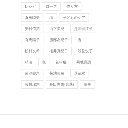
レシピ
ローズ
作り方
倉橋睦美
塩
子どものケア
安村侑笑
山下美紀
是川理江子
有馬陽子
服部友紀子
杏
松村友希
櫻井真紀子
浅見悦子
精油
色
花粉症
菊地壽惠
菊池壽惠
菊池美穂
蒸留水
藤川瑞木
長田理恵(智翠)
食事