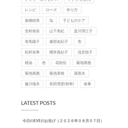
レシピ
ローズ
作り方
倉橋睦美
塩
子どものケア
安村侑笑
山下美紀
是川理江子
有馬陽子
服部友紀子
杏
松村友希
櫻井真紀子
浅見悦子
精油
色
花粉症
菊地壽惠
菊池壽惠
菊池美穂
蒸留水
藤川瑞木
長田理恵(智翠)
食事
LATEST POSTS
今日のEVEのお告げ（２０２６年０８月０７日）