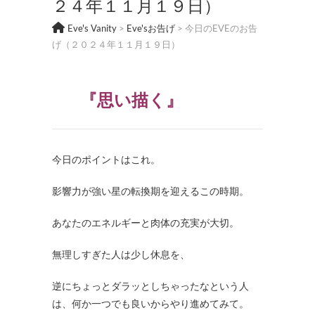
２４年１１月１９日）
Eve's Vanity
>
Eve'sお告げ
>
今日のEVEのお告
げ（２０２４年１１月１９日）
『思い描く』
今日のポイントはこれ。
影響力が強い星の転換期を迎えるこの時期。
あなたのエネルギーと肉体の充実が大切。
無理しすぎた人は少し休息を、
逆にちょっとダラッとしちゃったなという人
は、何か一つでも良いからやり進めてみて。