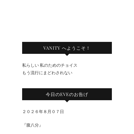
VANITY へようこそ！
私らしい 私のためのチョイス
もう流行にまどわされない
今日のEVEのお告げ
２０２６年８月０７日
『腹八分』