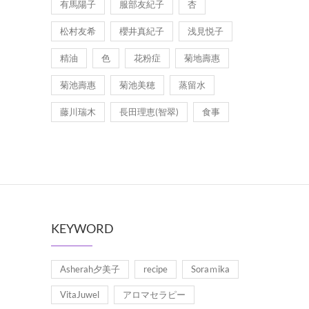
有馬陽子
服部友紀子
杏
松村友希
櫻井真紀子
浅見悦子
精油
色
花粉症
菊地壽惠
菊池壽惠
菊池美穂
蒸留水
藤川瑞木
長田理恵(智翠)
食事
KEYWORD
Asherah夕美子
recipe
Soraｍika
VitaJuwel
アロマセラピー