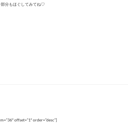
テ部分もほぐしてみてね
♡
m=”36″ offset=”1″ order=”desc”]