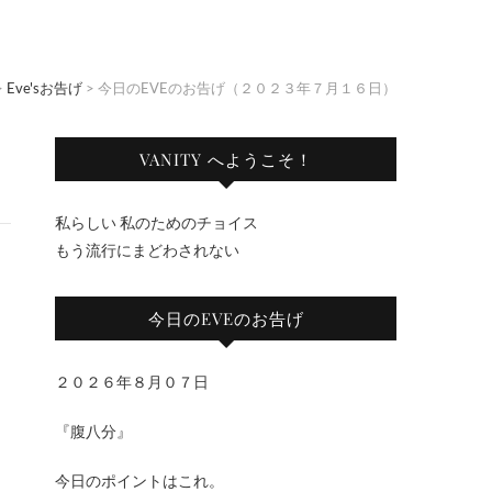
>
Eve'sお告げ
>
今日のEVEのお告げ（２０２３年７月１６日）
VANITY へようこそ！
私らしい 私のためのチョイス
もう流行にまどわされない
今日のEVEのお告げ
２０２６年８月０７日
『腹八分』
今日のポイントはこれ。