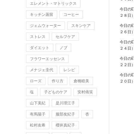
エレメント・マトリックス
今日の
キッチン蒸留
コーヒー
２８日
ジェムウォーター
スキンケア
今日の
２６日
ストレス
セルフケア
今日の
ダイエット
ノブ
２４日
今日の
フラワーエッセンス
２２日
メナジェ圭代
レシピ
今日の
ローズ
作り方
倉橋睦美
２０日
塩
子どものケア
安村侑笑
山下美紀
是川理江子
有馬陽子
服部友紀子
杏
松村友希
櫻井真紀子