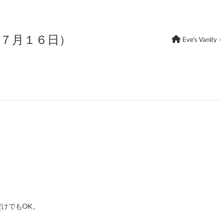
年７月１６日）
Eve's Vanity
だけでも
OK
。