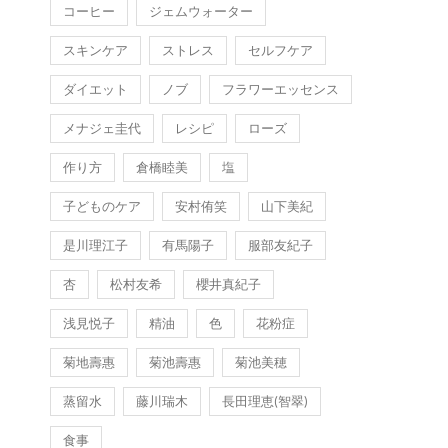
コーヒー
ジェムウォーター
スキンケア
ストレス
セルフケア
ダイエット
ノブ
フラワーエッセンス
メナジェ圭代
レシピ
ローズ
作り方
倉橋睦美
塩
子どものケア
安村侑笑
山下美紀
是川理江子
有馬陽子
服部友紀子
杏
松村友希
櫻井真紀子
浅見悦子
精油
色
花粉症
菊地壽惠
菊池壽惠
菊池美穂
蒸留水
藤川瑞木
長田理恵(智翠)
食事