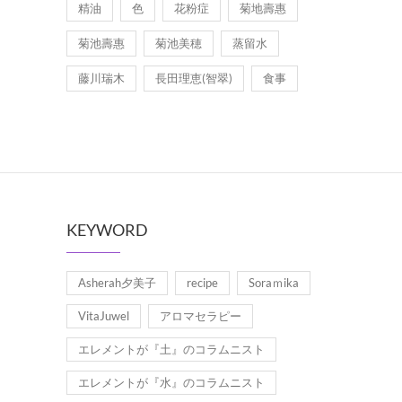
精油
色
花粉症
菊地壽惠
菊池壽惠
菊池美穂
蒸留水
藤川瑞木
長田理恵(智翠)
食事
KEYWORD
Asherah夕美子
recipe
Soraｍika
VitaJuwel
アロマセラピー
エレメントが『土』のコラムニスト
エレメントが『水』のコラムニスト