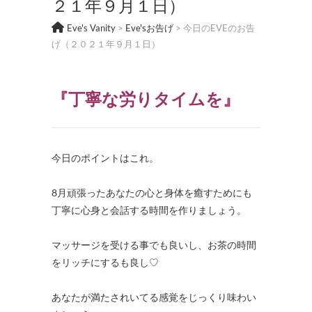
２１年９月１日）
Eve's Vanity
>
Eve'sお告げ
>
今日のEVEのお告
げ（２０２１年９月１日）
『
丁寧な労りタイムを
』
今日のポイントはこれ。
8月頑張ったあなたの心と身体を癒すためにも
丁寧に心身と会話する時間を作りましょう。
マッサージを受ける事でも良いし、お茶の時間
をリッチにするも良し♡
あなたが満たされいてる感覚をじっくり味わい