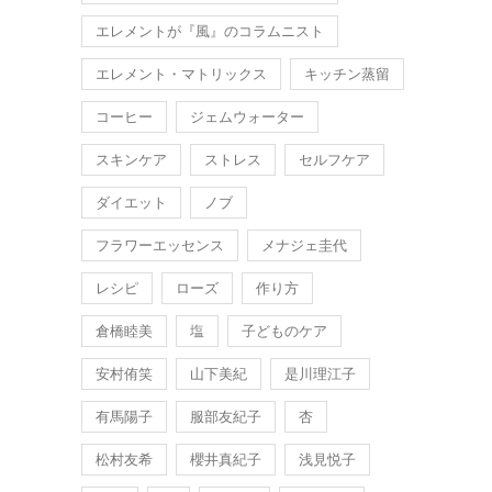
エレメントが『風』のコラムニスト
エレメント・マトリックス
キッチン蒸留
コーヒー
ジェムウォーター
スキンケア
ストレス
セルフケア
ダイエット
ノブ
フラワーエッセンス
メナジェ圭代
レシピ
ローズ
作り方
倉橋睦美
塩
子どものケア
安村侑笑
山下美紀
是川理江子
有馬陽子
服部友紀子
杏
松村友希
櫻井真紀子
浅見悦子