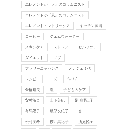
エレメントが『火』のコラムニスト
エレメントが『風』のコラムニスト
エレメント・マトリックス
キッチン蒸留
コーヒー
ジェムウォーター
スキンケア
ストレス
セルフケア
ダイエット
ノブ
フラワーエッセンス
メナジェ圭代
レシピ
ローズ
作り方
倉橋睦美
塩
子どものケア
安村侑笑
山下美紀
是川理江子
有馬陽子
服部友紀子
杏
松村友希
櫻井真紀子
浅見悦子