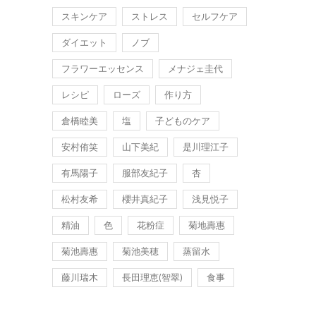
スキンケア
ストレス
セルフケア
ダイエット
ノブ
フラワーエッセンス
メナジェ圭代
レシピ
ローズ
作り方
倉橋睦美
塩
子どものケア
安村侑笑
山下美紀
是川理江子
有馬陽子
服部友紀子
杏
松村友希
櫻井真紀子
浅見悦子
精油
色
花粉症
菊地壽惠
菊池壽惠
菊池美穂
蒸留水
藤川瑞木
長田理恵(智翠)
食事