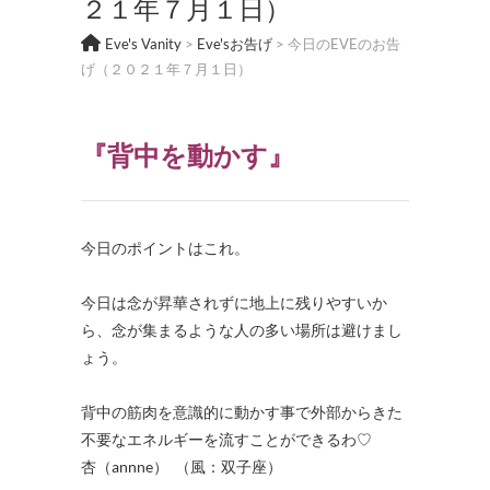
２１年７月１日）
Eve's Vanity
>
Eve'sお告げ
>
今日のEVEのお告
げ（２０２１年７月１日）
『
背中を動かす
』
今日のポイントはこれ。
今日は念が昇華されずに地上に残りやすいか
ら、念が集まるような人の多い場所は避けまし
ょう。
背中の筋肉を意識的に動かす事で外部からきた
不要なエネルギーを流すことができるわ♡
杏（annne） （風：双子座）