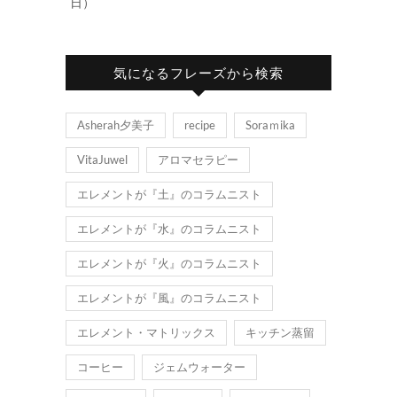
日）
気になるフレーズから検索
Asherah夕美子
recipe
Soraｍika
VitaJuwel
アロマセラピー
エレメントが『土』のコラムニスト
エレメントが『水』のコラムニスト
エレメントが『火』のコラムニスト
エレメントが『風』のコラムニスト
エレメント・マトリックス
キッチン蒸留
コーヒー
ジェムウォーター