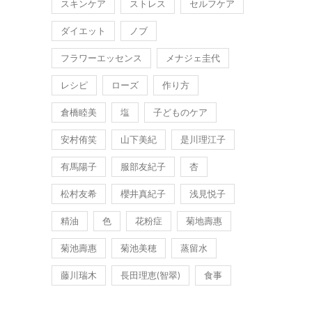
スキンケア
ストレス
セルフケア
ダイエット
ノブ
フラワーエッセンス
メナジェ圭代
レシピ
ローズ
作り方
倉橋睦美
塩
子どものケア
安村侑笑
山下美紀
是川理江子
有馬陽子
服部友紀子
杏
松村友希
櫻井真紀子
浅見悦子
精油
色
花粉症
菊地壽惠
菊池壽惠
菊池美穂
蒸留水
藤川瑞木
長田理恵(智翠)
食事