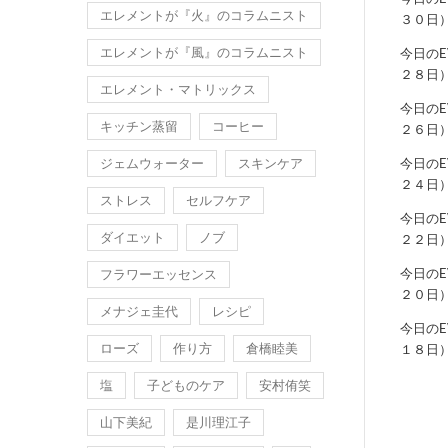
エレメントが『火』のコラムニスト
３０日
エレメントが『風』のコラムニスト
今日の
２８日
エレメント・マトリックス
今日の
キッチン蒸留
コーヒー
２６日
ジェムウォーター
スキンケア
今日の
２４日
ストレス
セルフケア
今日の
ダイエット
ノブ
２２日
今日の
フラワーエッセンス
２０日
メナジェ圭代
レシピ
今日の
ローズ
作り方
倉橋睦美
１８日
塩
子どものケア
安村侑笑
山下美紀
是川理江子