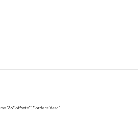
m=”36″ offset=”1″ order=”desc”]