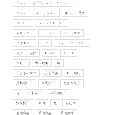
エレメントが『風』のコラムニスト
エレメント・マトリックス
キッチン蒸留
コーヒー
ジェムウォーター
スキンケア
ストレス
セルフケア
ダイエット
ノブ
フラワーエッセンス
メナジェ圭代
レシピ
ローズ
作り方
倉橋睦美
塩
子どものケア
安村侑笑
山下美紀
是川理江子
有馬陽子
服部友紀子
杏
松村友希
櫻井真紀子
浅見悦子
精油
色
花粉症
菊地壽惠
菊池壽惠
菊池美穂