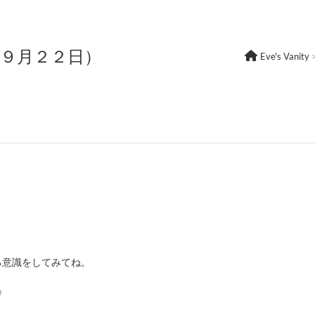
年９月２２日）
Eve's Vanity
る意識をしてみてね。
♡