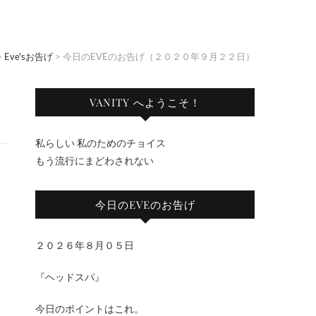
>
Eve'sお告げ
>
今日のEVEのお告げ（２０２０年９月２２日）
VANITY へようこそ！
私らしい 私のためのチョイス
もう流行にまどわされない
今日のEVEのお告げ
２０２６年８月０５日
『ヘッドスパ』
今日のポイントはこれ。