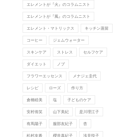
エレメントが『火』のコラムニスト
エレメントが『風』のコラムニスト
エレメント・マトリックス
キッチン蒸留
コーヒー
ジェムウォーター
スキンケア
ストレス
セルフケア
ダイエット
ノブ
フラワーエッセンス
メナジェ圭代
レシピ
ローズ
作り方
倉橋睦美
塩
子どものケア
安村侑笑
山下美紀
是川理江子
有馬陽子
服部友紀子
杏
松村友希
櫻井真紀子
浅見悦子