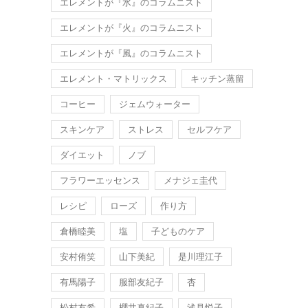
エレメントが『水』のコラムニスト
エレメントが『火』のコラムニスト
エレメントが『風』のコラムニスト
エレメント・マトリックス
キッチン蒸留
コーヒー
ジェムウォーター
スキンケア
ストレス
セルフケア
ダイエット
ノブ
フラワーエッセンス
メナジェ圭代
レシピ
ローズ
作り方
倉橋睦美
塩
子どものケア
安村侑笑
山下美紀
是川理江子
有馬陽子
服部友紀子
杏
松村友希
櫻井真紀子
浅見悦子