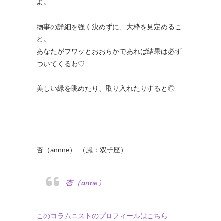
よ。
・
物事の詳細を強く決めずに、大枠を見定めるこ
と。
あなたがフワッとおおらかであれば結果は必ず
ついてくるわ♡
・
美しい緑を眺めたり、取り入れたりすると◎
・
・
・
・
杏（annne） （風：双子座）
杏（anne）
このコラムニストのプロフィールはこちら