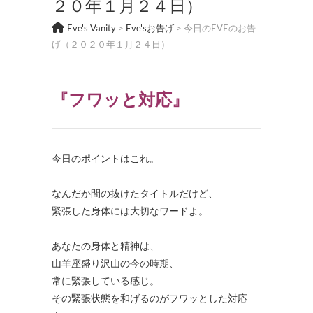
２０年１月２４日）
Eve's Vanity
>
Eve'sお告げ
>
今日のEVEのお告
げ（２０２０年１月２４日）
『フワッと対応
』
今日のポイントはこれ。
・
なんだか間の抜けたタイトルだけど、
緊張した身体には大切なワードよ。
・
あなたの身体と精神は、
山羊座盛り沢山の今の時期、
常に緊張している感じ。
その緊張状態を和げるのがフワッとした対応