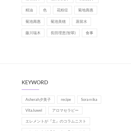
精油
色
花粉症
菊地壽惠
菊池壽惠
菊池美穂
蒸留水
藤川瑞木
長田理恵(智翠)
食事
KEYWORD
Asherah夕美子
recipe
Soraｍika
VitaJuwel
アロマセラピー
エレメントが『土』のコラムニスト