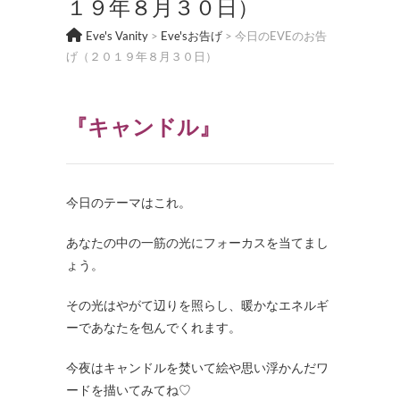
１９年８月３０日）
Eve's Vanity
>
Eve'sお告げ
>
今日のEVEのお告
げ（２０１９年８月３０日）
『キャンドル』
今日のテーマはこれ。
あなたの中の一筋の光にフォーカスを当てまし
ょう。
その光はやがて辺りを照らし、暖かなエネルギ
ーであなたを包んでくれます。
今夜はキャンドルを焚いて絵や思い浮かんだワ
ードを描いてみてね♡