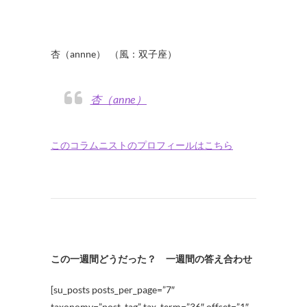
杏（annne） （風：双子座）
杏（anne）
このコラムニストのプロフィールはこちら
この一週間どうだった？ 一週間の答え合わせ
[su_posts posts_per_page=”7″
taxonomy=”post_tag” tax_term=”36″ offset=”1″