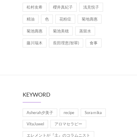
松村友希
櫻井真紀子
浅見悦子
精油
色
花粉症
菊地壽惠
菊池壽惠
菊池美穂
蒸留水
藤川瑞木
長田理恵(智翠)
食事
KEYWORD
Asherah夕美子
recipe
Soraｍika
VitaJuwel
アロマセラピー
エレメントが『土』のコラムニスト